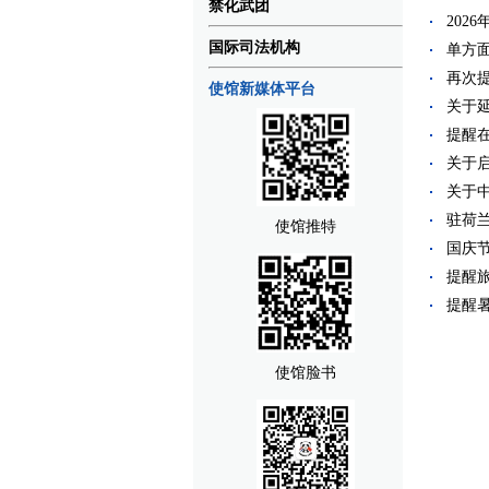
禁化武团
2026
国际司法机构
单方面
再次提
使馆新媒体平台
关于延
提醒在
关于启
关于中
驻荷兰
使馆推特
国庆节
提醒旅
提醒暑
使馆脸书