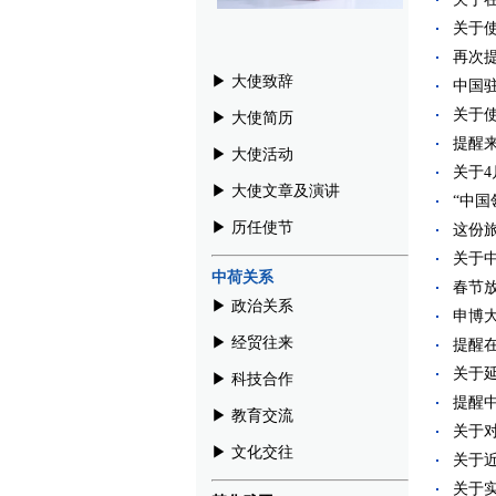
关于使
再次提
▶︎ 大使致辞
中国驻
关于使
▶︎ 大使简历
提醒来
▶︎ 大使活动
关于4
▶︎ 大使文章及演讲
“中国
▶︎ 历任使节
这份旅
关于中
中荷关系
春节放
▶︎ 政治关系
申博大
▶︎ 经贸往来
提醒在
关于延
▶︎ 科技合作
提醒中
▶︎ 教育交流
关于对
▶︎ 文化交往
关于近
关于实