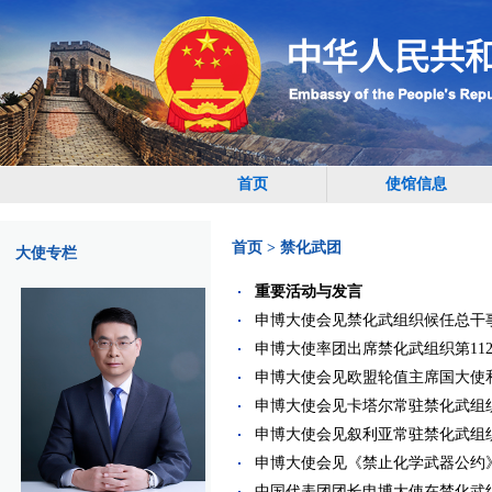
首页
使馆信息
首页
>
禁化武团
大使专栏
重要活动与发言
申博大使会见禁化武组织候任总干事（20
申博大使率团出席禁化武组织第112届执
申博大使会见欧盟轮值主席国大使和欧
申博大使会见卡塔尔常驻禁化武组织代表
申博大使会见叙利亚常驻禁化武组织代表
申博大使会见《禁止化学武器公约》缔约
中国代表团团长申博大使在禁化武组织第