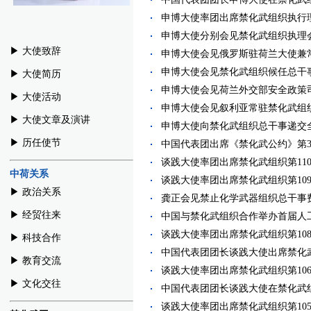
申博大使率团出席禁化武组织执行理事会
申博大使分别会见禁化武组织执理会主
▶︎ 大使致辞
申博大使会见俄罗斯驻荷兰大使兼常驻禁
申博大使会见禁化武组织候任总干事（20
▶︎ 大使简历
申博大使会见荷兰外交部安全政策司司长
▶︎ 大使活动
申博大使会见叙利亚常驻禁化武组织代表
▶︎ 大使文章及演讲
申博大使向禁化武组织总干事递交全权证
▶︎ 历任使节
中国代表团出席《禁化武公约》第30届
谈践大使率团出席禁化武组织第110届执
中荷关系
谈践大使率团出席禁化武组织第109届执
▶︎ 政治关系
龚正会见禁止化学武器组织总干事费尔南
▶︎ 经贸往来
中国与禁化武组织合作举办首届人工智
谈践大使率团出席禁化武组织第108届执
▶︎ 科技合作
中国代表团团长谈践大使出席禁化武组织
▶︎ 教育交流
谈践大使率团出席禁化武组织第106届执
▶︎ 文化交往
中国代表团团长谈践大使在禁化武组织第
谈践大使率团出席禁化武组织第105届执