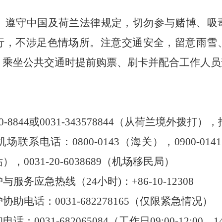
。
遵守中国及荷兰法律规定，切勿参与赌博、吸
行，不涉足色情场所。注意交通安全，留意雨雪
。乘坐公共交通时提前购票、刷卡并配合工作人员
8844或0031-343578844（从荷兰境外拨打），报警网
联系电话：0800-0143（海关），0900-014
站），0031-20-6038689（机场移民局）
务应急热线（24小时)：+86-10-12308
助电话：0031-682278165（仅限紧急情况）
031-682065084（工作日09:00-12:00，14: