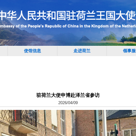
使馆信息
走进荷兰
领事服
驻荷兰大使申博赴泽兰省参访
2026/04/09