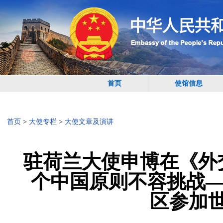
首页
使馆信息
首页
>
大使专栏
>
大使文章及演讲
驻荷兰大使申博在《外
个中国原则不容挑战—
区参加