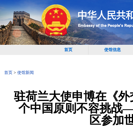
首页
使馆信息
首页
>
使馆新闻
驻荷兰大使申博在《外
个中国原则不容挑战—
区参加