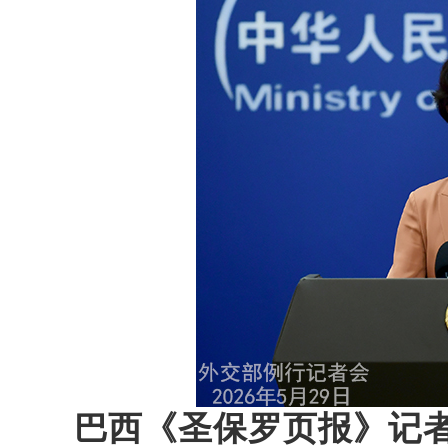
巴西《圣保罗页报》记