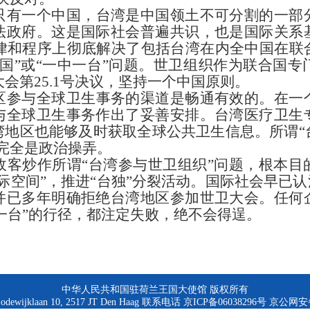
只有一个中国，台湾是中国领土不可分割的一部
法政府。这是国际社会普遍共识，也是国际关系
法律和程序上彻底解决了包括台湾在内全中国在
国”或“一中一台”问题。世卫组织作为联合国
大会第25.1号决议，坚持一个中国原则。
区参与全球卫生事务的渠道是畅通有效的。在一
与全球卫生事务作出了妥善安排。台湾医疗卫生
湾地区也能够及时获取全球公共卫生信息。所谓
完全是政治操弄。
政客炒作所谓
“台湾参与世卫组织”问题，根本目
际空间”，推进“台独”分裂活动。国际社会早已认
并已多年明确拒绝台湾地区参加世卫大会。任何
一台”的行径，都注定
失败，绝
不会得逞。
中华人民共和国驻荷兰王国大使馆 版权所有
dewijklaan 10, 2517 JT Den Haag 联系电话 京ICP备06038296号 京公网安