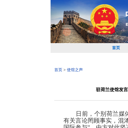
首页
首页
>
使馆之声
驻荷兰使馆发言
日前，个别荷兰媒
有关言论罔顾事实，混淆
国际参与”，中方对此坚